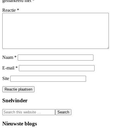
gemarkeerd met
*
Reactie
*
Naam
*
E-mail
*
Site
Primary
Snelvinder
Search
this
Sidebar
website
Nieuwste blogs