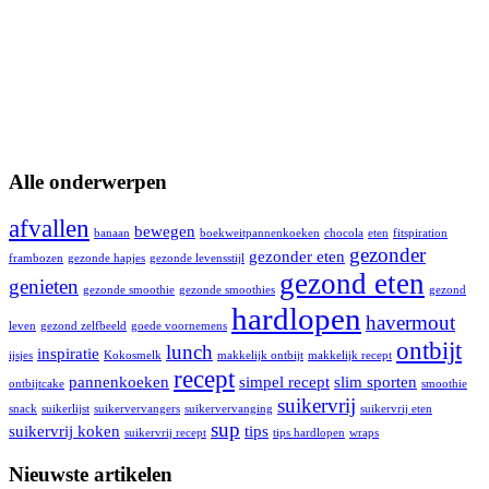
Alle onderwerpen
afvallen
bewegen
banaan
boekweitpannenkoeken
chocola
eten
fitspiration
gezonder
gezonder eten
frambozen
gezonde hapjes
gezonde levensstijl
gezond eten
genieten
gezonde smoothie
gezonde smoothies
gezond
hardlopen
havermout
leven
gezond zelfbeeld
goede voornemens
ontbijt
lunch
inspiratie
ijsjes
Kokosmelk
makkelijk ontbijt
makkelijk recept
recept
pannenkoeken
simpel recept
slim sporten
ontbijtcake
smoothie
suikervrij
snack
suikerlijst
suikervervangers
suikervervanging
suikervrij eten
sup
suikervrij koken
tips
suikervrij recept
tips hardlopen
wraps
Nieuwste artikelen