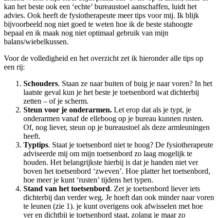
kan het beste ook een ‘echte’ bureaustoel aanschaffen, luidt het
advies. Ook heeft de fysiotherapeute meer tips voor mij. Ik blijk
bijvoorbeeld nog niet goed te weten hoe ik de beste stahoogte
bepaal en ik maak nog niet optimaal gebruik van mijn
balans/wiebelkussen.
Voor de volledigheid en het overzicht zet ik hieronder alle tips op
een rij:
Schouders
. Staan ze naar buiten of buig je naar voren? In het
laatste geval kun je het beste je toetsenbord wat dichterbij
zetten – of je scherm.
Steun voor je onderarmen.
Let erop dat als je typt, je
onderarmen vanaf de elleboog op je bureau kunnen rusten.
Of, nog liever, steun op je bureaustoel als deze armleuningen
heeft.
Typtips
. Staat je toetsenbord niet te hoog? De fysiotherapeute
adviseerde mij om mijn toetsenbord zo laag mogelijk te
houden. Het belangrijkste hierbij is dat je handen niet ver
boven het toetsenbord ‘zweven’. Hoe platter het toetsenbord,
hoe meer je kunt ‘rusten’ tijdens het typen.
Stand van het toetsenbord
. Zet je toetsenbord liever iets
dichterbij dan verder weg. Je hoeft dan ook minder naar voren
te leunen (zie 1). je kunt overigens ook afwisselen met hoe
ver en dichtbij je toetsenbord staat, zolang je maar zo