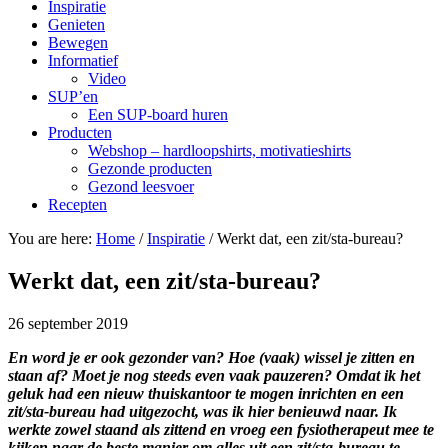
Inspiratie
Genieten
navigation
Bewegen
Informatief
Video
SUP’en
Een SUP-board huren
Producten
Webshop – hardloopshirts, motivatieshirts
Gezonde producten
Gezond leesvoer
Recepten
You are here:
Home
/
Inspiratie
/
Werkt dat, een zit/sta-bureau?
Werkt dat, een zit/sta-bureau?
26 september 2019
En word je er ook gezonder van? Hoe (vaak) wissel je zitten en
staan af? Moet je nog steeds even vaak pauzeren? Omdat ik het
geluk had een nieuw thuiskantoor te mogen inrichten en een
zit/sta-bureau had uitgezocht, was ik hier benieuwd naar. Ik
werkte zowel staand als zittend en vroeg een fysiotherapeut mee te
kijken naar de beste manier om alles uit een zit/sta-bureau te