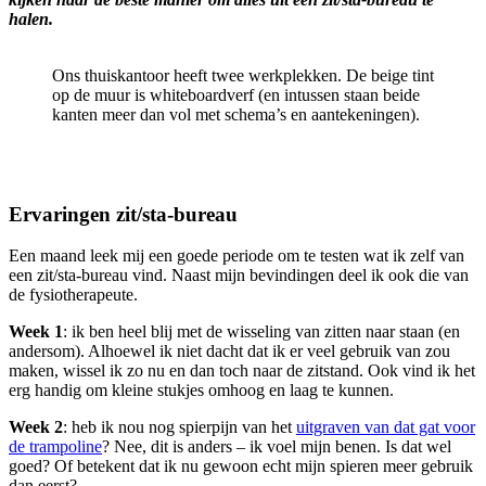
halen.
Ons thuiskantoor heeft twee werkplekken. De beige tint
op de muur is whiteboardverf (en intussen staan beide
kanten meer dan vol met schema’s en aantekeningen).
Ervaringen zit/sta-bureau
Een maand leek mij een goede periode om te testen wat ik zelf van
een zit/sta-bureau vind. Naast mijn bevindingen deel ik ook die van
de fysiotherapeute.
Week 1
: ik ben heel blij met de wisseling van zitten naar staan (en
andersom). Alhoewel ik niet dacht dat ik er veel gebruik van zou
maken, wissel ik zo nu en dan toch naar de zitstand. Ook vind ik het
erg handig om kleine stukjes omhoog en laag te kunnen.
Week 2
: heb ik nou nog spierpijn van het
uitgraven van dat gat voor
de trampoline
? Nee, dit is anders – ik voel mijn benen. Is dat wel
goed? Of betekent dat ik nu gewoon echt mijn spieren meer gebruik
dan eerst?