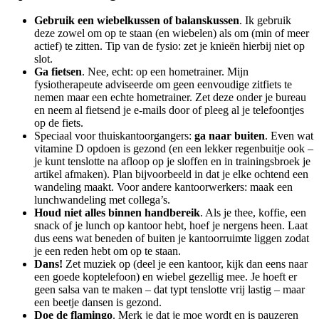
Gebruik een wiebelkussen of balanskussen
. Ik gebruik
deze zowel om op te staan (en wiebelen) als om (min of meer
actief) te zitten. Tip van de fysio: zet je knieën hierbij niet op
slot.
Ga fietsen
. Nee, echt: op een hometrainer. Mijn
fysiotherapeute adviseerde om geen eenvoudige zitfiets te
nemen maar een echte hometrainer. Zet deze onder je bureau
en neem al fietsend je e-mails door of pleeg al je telefoontjes
op de fiets.
Speciaal voor thuiskantoorgangers:
ga naar buiten
. Even wat
vitamine D opdoen is gezond (en een lekker regenbuitje ook –
je kunt tenslotte na afloop op je sloffen en in trainingsbroek je
artikel afmaken). Plan bijvoorbeeld in dat je elke ochtend een
wandeling maakt. Voor andere kantoorwerkers: maak een
lunchwandeling met collega’s.
Houd niet alles binnen handbereik
. Als je thee, koffie, een
snack of je lunch op kantoor hebt, hoef je nergens heen. Laat
dus eens wat beneden of buiten je kantoorruimte liggen zodat
je een reden hebt om op te staan.
Dans!
Zet muziek op (deel je een kantoor, kijk dan eens naar
een goede koptelefoon) en wiebel gezellig mee. Je hoeft er
geen salsa van te maken – dat typt tenslotte vrij lastig – maar
een beetje dansen is gezond.
Doe de flamingo
. Merk je dat je moe wordt en is pauzeren